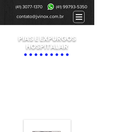
3077-1370
99793-5350
(41)
(41)
contato@jvinox.com.br
PIAS E EXPURGOS
HOSPITALAR
Proporcionamos aos nossos
clientes as melhores pias
assepsias e expurgos
hospitalares de Joinville, com
excelente custo benefício sem
abrir mão da qualidade do
material utilizado na fabricação.