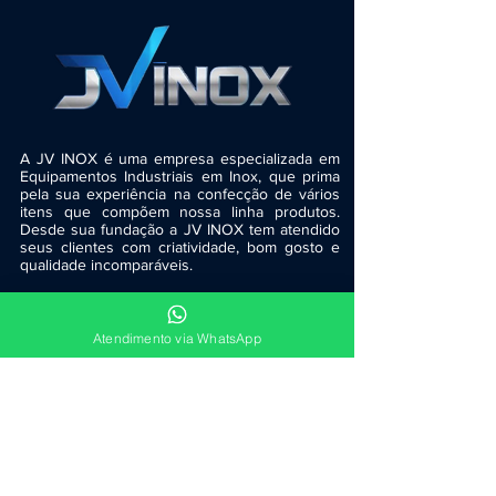
A JV INOX é uma empresa especializada em
Equipamentos Industriais em Inox, que prima
pela sua experiência na confecção de vários
itens que compõem nossa linha produtos.
Desde sua fundação a JV INOX tem atendido
seus clientes com criatividade, bom gosto e
qualidade incomparáveis.
INFORMAÇÕES
Atendimento via WhatsApp
3077-1370
(41)
99793-
5350
(41)
contato@jvinox.com.br