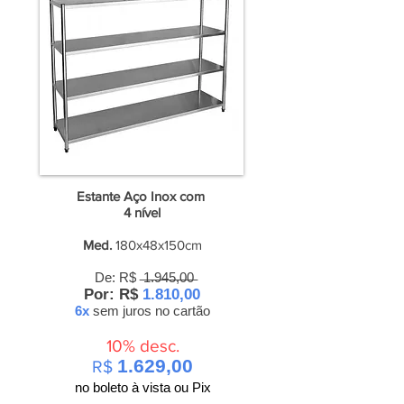
Estante Aço Inox com
4
nível
Med.
180x48x150cm
De: R$ ̶1̶.̶9̶4̶5̶,̶0̶0̶
Por: R$
1.810,00
6x
sem juros
no cartão
10% desc.
1.629,00
R$
no boleto à vista ou Pix