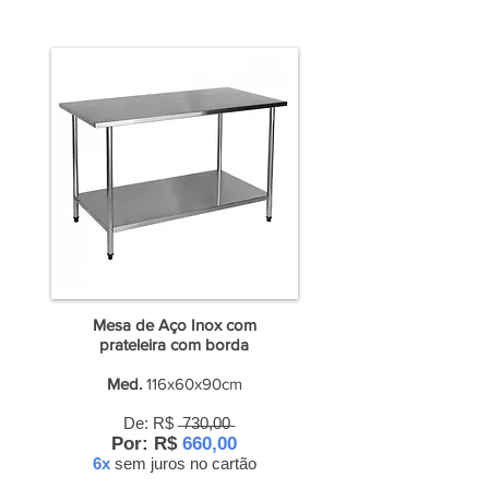
Mesa de Aço Inox com
prateleira com borda
Med.
116x60x90cm
De: R$ ̶7̶3̶0̶,̶0̶0̶
Por: R$
660,00
6x
sem juros
no cartão