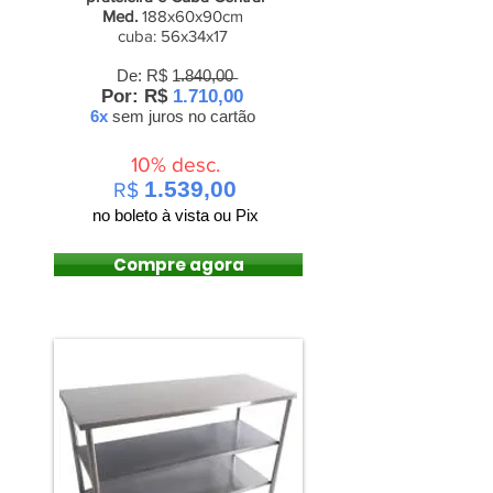
Med.
188x60x90cm
cuba: 56x34x17
De: R$ 1̶.̶8̶4̶0̶,̶0̶0̶
Por: R$
1.710,00
6x
sem juros
no cartão
10% desc.
1.539,00
R$
no boleto à vista ou Pix
Compre agora