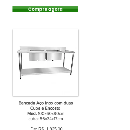
Compre agora
Bancada Aço Inox com duas
Cuba e Encosto
Med.
100x60x90cm
cuba: 56x34x17cm
De: R$ ̶1̶.̶9̶2̶5̶,̶0̶0̶