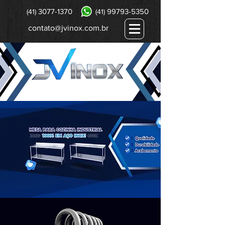
3077-1370
99793-5350
(41)
(41)
contato@jvinox.com.br