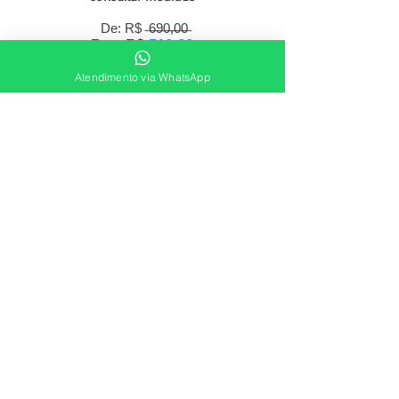
De: R$ ̶6̶9̶0̶,̶0̶0̶
Por: R$
510,00
6x
sem juros
no cartão
Atendimento via WhatsApp
10% desc.
459,00
R$
no boleto à vista ou Pix
Compre agora