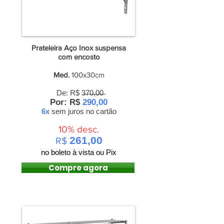
Prateleira Aço Inox suspensa
com encosto
Med.
100x30cm
De: R$ 3̶7̶0̶,̶0̶0̶
Por: R$
290,00
6x
sem juros
no cartão
10% desc.
261,00
R$
no boleto à vista ou Pix
Compre agora