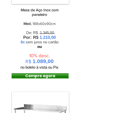
Mesa de Aço Inox com
paneleiro
Med.
188x60x90cm
De: R$ ̶1̶.̶3̶4̶5̶,̶0̶0̶
Por: R$
1.210,00
6x
sem juros
no cartão
ou
10% desc.
1.089,00
R$
no boleto à vista ou Pix
Compre agora