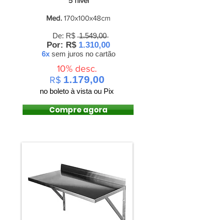
5
nível
Med.
170x100x48cm
De: R$ ̶1̶.̶5̶4̶9̶,̶0̶0̶
Por: R$
1.310,00
6x
sem juros
no cartão
10% desc.
1.179,00
R$
no boleto à vista ou Pix
Compre agora