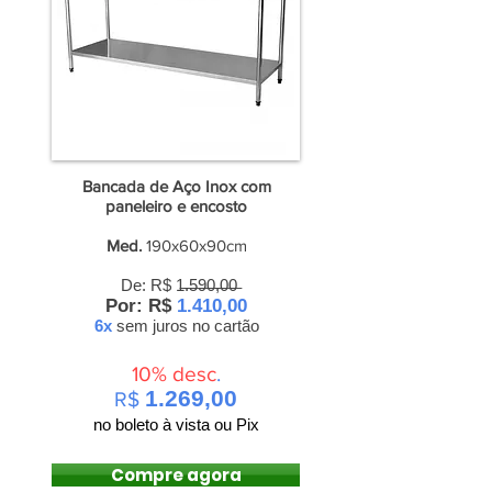
Bancada de Aço Inox com
paneleiro e encosto
Med.
190x60x90cm
De: R$ 1̶.̶5̶9̶0̶,̶0̶0̶
Por: R$
1.410,00
6x
sem juros
no cartão
10% desc
.
1.269,00
R$
no boleto à vista ou Pix
Compre agora