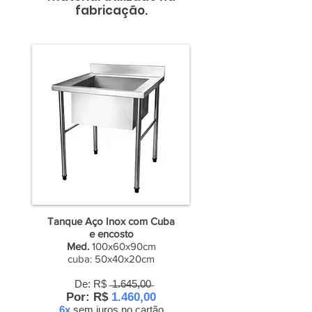
fabricação.
Tanque Aço Inox com Cuba
e encosto
Med.
100x60x90cm
cuba: 50x40x20cm
De: R$ ̶1̶.̶6̶4̶5̶,̶0̶0̶
Por: R$
1.460,00
6x
sem juros
no cartão