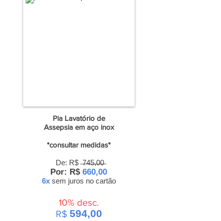
Pia Lavatório de
Assepsia
em aço inox
*consultar medidas*
De: R$ ̶7̶4̶5̶,̶0̶0̶
Por: R$
660,00
6x
sem juros
no cartão
10% desc.
594,00
R$