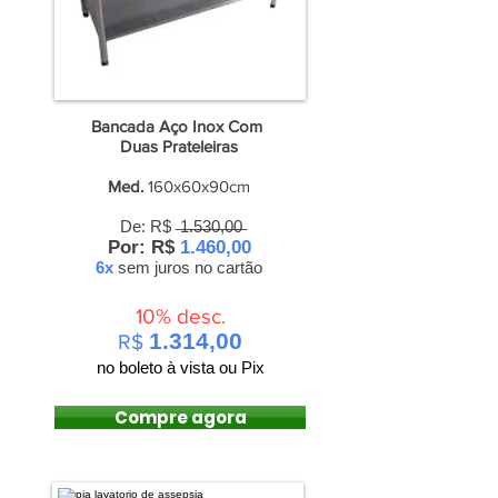
Bancada Aço Inox Com
Duas Prateleiras
Med.
160x60x90cm
De: R$ ̶1̶.̶5̶3̶0̶,̶0̶0̶
Por: R$
1.460,00
6x
sem juros
no cartão
10% desc.
1.314,00
R$
no boleto à vista ou Pix
Compre agora